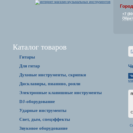
Город
+7 (80
Обрат
Каталог товаров
Г
Гитары
Для гитар
Ч
Духовые инструменты, скрипки
Ч
кл
Дисклавиры, пианино, рояли
Электронные клавишные инструменты
П
DJ-оборудование
Ударные инструменты
С
Свет, дым, спецэффекты
С
Звуковое оборудование