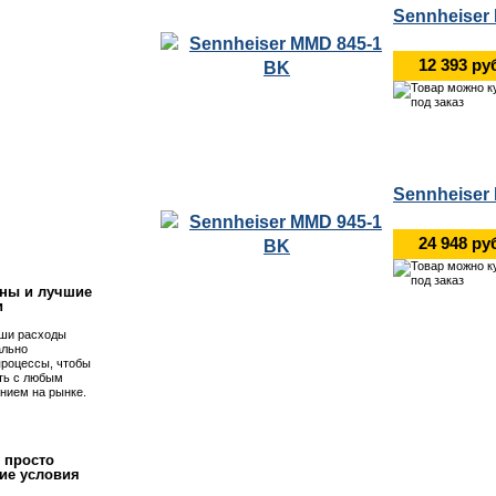
Sennheiser
12 393 ру
Sennheiser
!
24 948 ру
ны и лучшие
и
ши расходы
ально
процессы, чтобы
ть с любым
нием на рынке.
 просто
ие условия