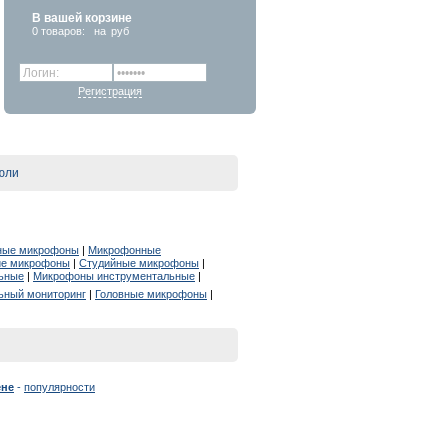
В вашей корзине
0
товаров:
на
руб
Регистрация
юли
ные микрофоны
|
Микрофонные
ие микрофоны
|
Студийные микрофоны
|
ьные
|
Микрофоны инструментальные
|
ьный мониторинг
|
Головные микрофоны
|
ене
-
популярности