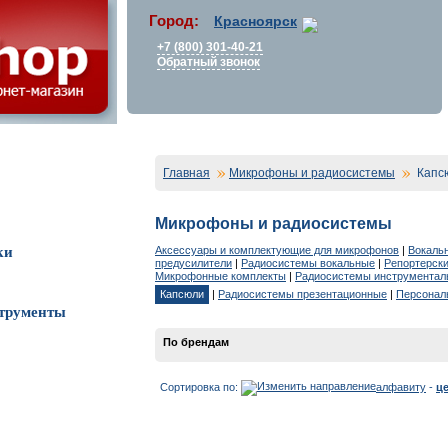
Город:
Красноярск
+7 (800) 301-40-21
Обратный звонок
Главная
Микрофоны и радиосистемы
Капс
Микрофоны и радиосистемы
Аксессуары и комплектующие для микрофонов
|
Вокаль
ки
предусилители
|
Радиосистемы вокальные
|
Репортерск
Микрофонные комплекты
|
Радиосистемы инструментал
Капсюли
|
Радиосистемы презентационные
|
Персонал
трументы
По брендам
Сортировка по:
алфавиту
-
ц