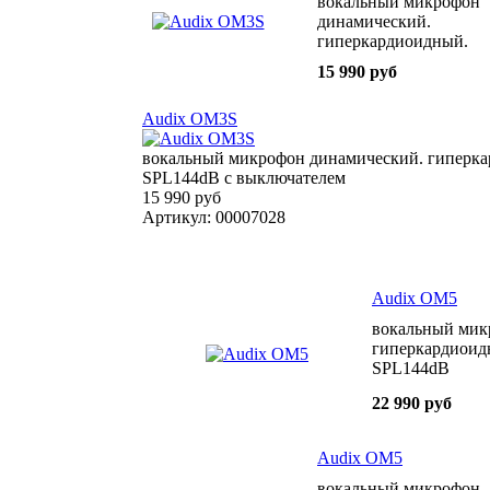
вокальный микрофон
динамический.
гиперкардиоидный.
50Гц-18кГц 1 6mV/Pa
15 990 руб
SPL144dB с
выключателем
Audix OM3S
вокальный микрофон динамический. гиперка
SPL144dB с выключателем
15 990 руб
Артикул: 00007028
Audix OM5
вокальный мик
гиперкардиоид
SPL144dB
22 990 руб
Audix OM5
вокальный микрофон