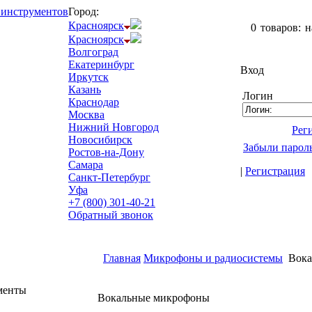
Город:
В вашей корзин
Красноярск
0
товаров:
н
Красноярск
Волгоград
Екатеринбург
Вход
Иркутск
Казань
Логин
Краснодар
Москва
Нижний Новгород
Рег
Новосибирск
Забыли парол
Ростов-на-Дону
Самара
|
Регистрация
Санкт-Петербург
Уфа
+7 (800) 301-40-21
Обратный звонок
Главная
Микрофоны и радиосистемы
Вока
менты
Вокальные микрофоны