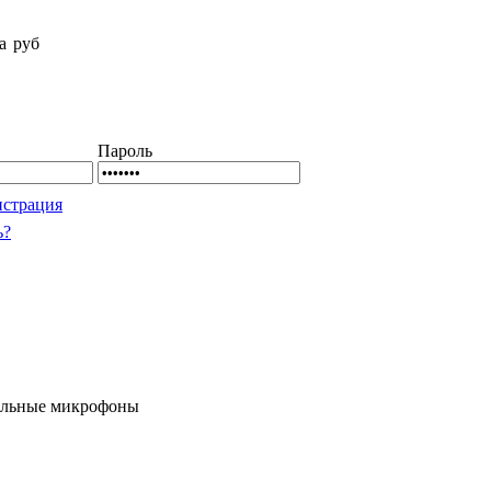
е
а
руб
Пароль
истрация
ь?
льные микрофоны