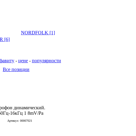
NORDFOLK [1]
 [6]
фавиту
-
цене
-
популярности
Все позиции
рофон динамический.
50Гц-16кГц 1 8mV/Pa
Артикул: 00007021