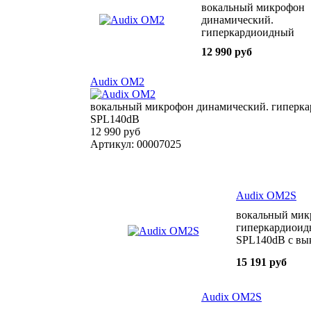
вокальный микрофон
динамический.
гиперкардиоидный
50Гц-16кГц 1 6mV/Pa
12 990 руб
SPL140dB
Audix OM2
вокальный микрофон динамический. гиперка
SPL140dB
12 990 руб
Артикул: 00007025
Audix OM2S
вокальный мик
гиперкардиоид
SPL140dB с вы
15 191 руб
Audix OM2S