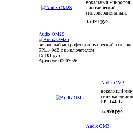
вокальный микрофон
динамический.
гиперкардиоидный.
50Гц-16кГц 1 6mV/Pa
15 191 руб
SPL140dB с
выключателем
Audix OM2S
вокальный микрофон динамический. гиперка
SPL140dB с выключателем
15 191 руб
Артикул: 00007026
Audix OM3
вокальный мик
гиперкардиоид
SPL144dB
12 990 руб
Audix OM3