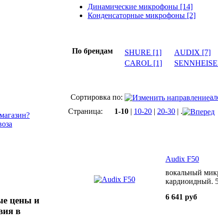
Динамические микрофоны [14]
Конденсаторные микрофоны [2]
По брендам
SHURE [1]
AUDIX [7]
CAROL [1]
SENNHEISER
Сортировка по:
ал
Страница:
1-10
|
10-20
|
20-30
| .
-магазин?
воза
Audix F50
вокальный мик
кардиоидный. 
6 641 руб
е цены и
вия в