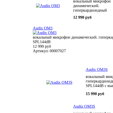
вокальный микрофон
динамический.
гиперкардиоидный
50Гц-18кГц 1 6mV/Pa
12 990 руб
SPL144dB
Audix OM3
вокальный микрофон динамический. гиперка
SPL144dB
12 990 руб
Артикул: 00007027
Audix OM3S
вокальный мик
гиперкардиоид
SPL144dB с вы
15 990 руб
Audix OM3S