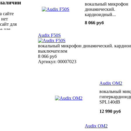
 наличии
вокальный микрофон
 наших
динамический.
а сайте
кардиоидный...
 нет
50Гц-16кГц 1 8mV/Pa
8 066 руб
сайт для
с выключателем
е для
тов.
Audix F50S
вокальный микрофон динамический. кардиоид
выключателем
8 066 руб
Артикул: 00007023
Audix OM2
вокальный мик
гиперкардиоид
SPL140dB
12 990 руб
Audix OM2