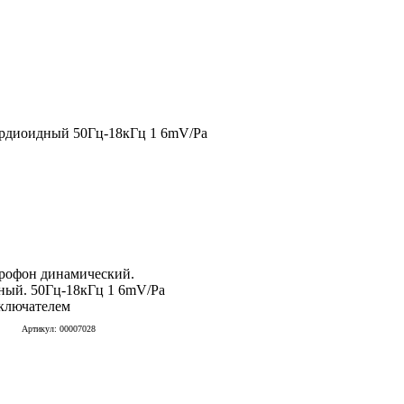
рдиоидный 50Гц-18кГц 1 6mV/Pa
рофон динамический.
ный. 50Гц-18кГц 1 6mV/Pa
ключателем
Артикул: 00007028