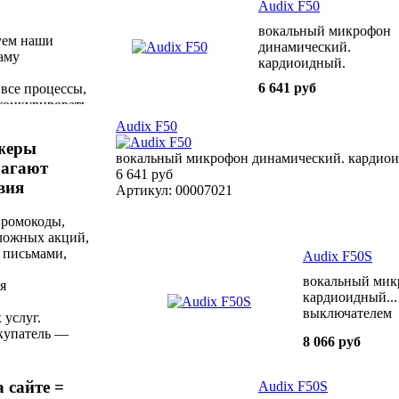
Audix F50
вокальный микрофон
ем наши
динамический.
аму
кардиоидный.
50Гц-16кГц 1 8mV/Pa
6 641 руб
все процессы,
конкурировать
ьным
Audix F50
а рынке.
жеры
вокальный микрофон динамический. кардиои
лагают
6 641 руб
вия
Артикул: 00007021
промокоды,
сложных акций,
 письмами,
Audix F50S
вокальный мик
я
кардиоидный...
выключателем
 услуг.
купатель —
8 066 руб
у после
за
тимальное
а сайте =
Audix F50S
качеству