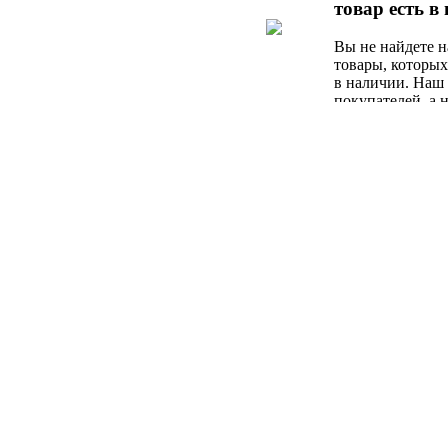
товар есть в
предложение от
специалистов.
Вы не найдете н
товары, которых
в наличии. Наш 
покупателей, а н
поисковых робо