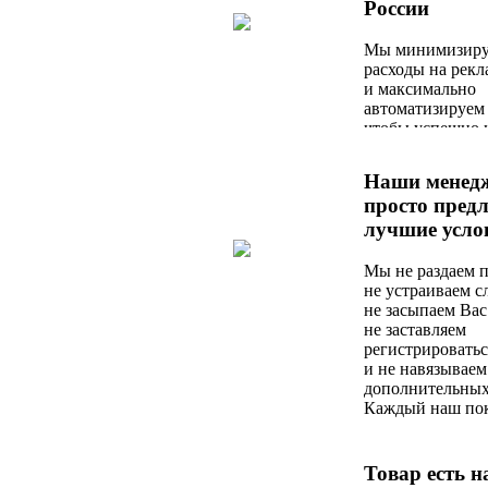
России
Мы минимизиру
расходы на рекл
и максимально
автоматизируем 
чтобы успешно 
с любым актуал
предложением н
Наши менед
просто пред
лучшие усло
Мы не раздаем 
не устраиваем 
не засыпаем Вас
не заставляем
регистрироватьс
и не навязываем
дополнительных
Каждый наш по
любимый, и сраз
оформления зака
он получает оп
Товар есть н
по стоимости и 