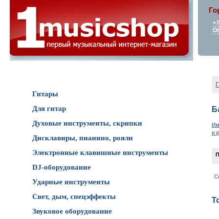
Го
+7
О
Каталог товаров
Г
Гитары
Для гитар
Б
Духовые инструменты, скрипки
Им
и 
Дисклавиры, пианино, рояли
Электронные клавишные инструменты
П
DJ-оборудование
С
Ударные инструменты
Свет, дым, спецэффекты
Т
Звуковое оборудование