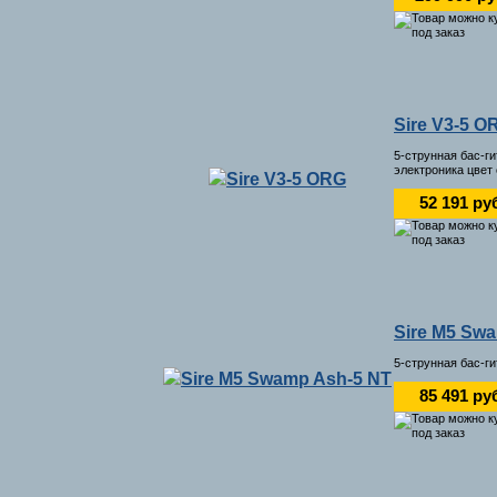
Sire V3-5 O
5-струнная бас-г
электроника цвет
52 191 ру
Sire M5 Sw
5-струнная бас-г
85 491 ру