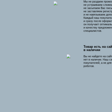
Мы не раздаем промо
не устраиваем сложны
не засыпаем Вас пис
не заставляем регист
и не навязываем допо
Каждый наш покупате
и сразу после оформл
он получает оптималь
и качеству предложен
специалистов.
Товар есть на сай
в наличии
Вы не найдете на сай
нет в наличии. Наш с
покупателей, а не дл
роботов.