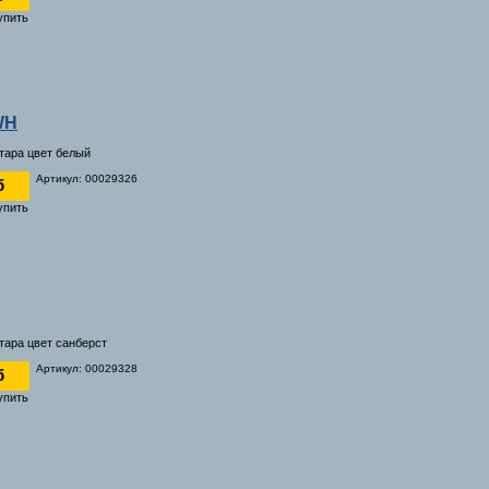
WH
итара цвет белый
Артикул: 00029326
б
тара цвет санберст
Артикул: 00029328
б