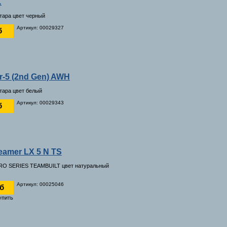
K
итара цвет черный
Артикул: 00029327
б
er-5 (2nd Gen) AWH
итара цвет белый
Артикул: 00029343
б
eamer LX 5 N TS
PRO SERIES TEAMBUILT цвет натуральный
Артикул: 00025046
уб