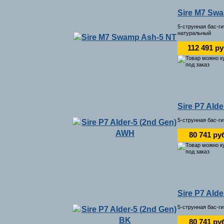
Sire M7 Sw
5-струнная бас-г
натуральный
112 491 р
Sire P7 Ald
5-струнная бас-г
80 741 ру
Sire P7 Ald
5-струнная бас-г
80 741 ру