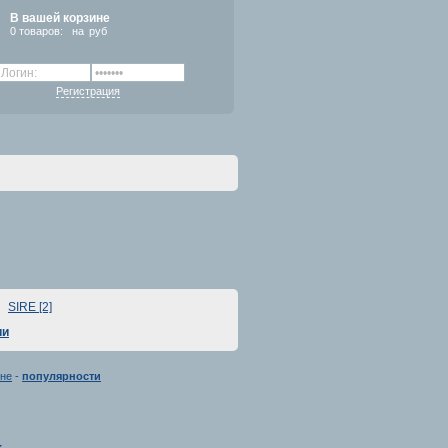
В вашей корзине
0
товаров:
на
руб
Регистрация
SIRE [2]
ии
не
-
популярности