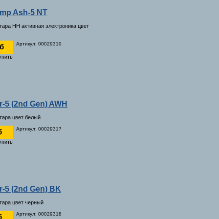
amp Ash-5 NT
итара HH активная электроника цвет
Артикул: 00029310
уб
er-5 (2nd Gen) AWH
итара цвет белый
Артикул: 00029317
б
er-5 (2nd Gen) BK
итара цвет черный
Артикул: 00029318
б