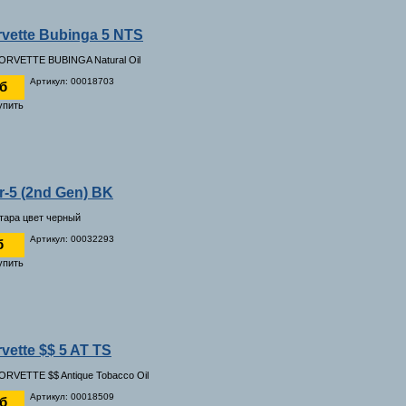
vette Bubinga 5 NTS
ORVETTE BUBINGA Natural Oil
Артикул: 00018703
уб
er-5 (2nd Gen) BK
итара цвет черный
Артикул: 00032293
б
vette $$ 5 AT TS
ORVETTE $$ Antique Tobacco Oil
Артикул: 00018509
уб