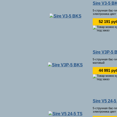
Sire V3-5 B
5-струнная бас-г
электроника цвет
52 191 ру
Sire V3P-5 
5-струнная бас-г
матовый
44 991 ру
Sire V5 24-5
5-струнная бас-г
электроника цвет