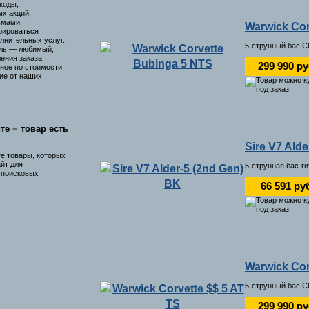
коды,
х акций,
ьмами,
Warwick Cor
рироваться
лнительных услуг.
5-струнный бас C
ль — любимый,
ения заказа
299 990 р
ное по стоимости
ие от наших
те = товар есть
Sire V7 Ald
те товары, которых
айт для
5-струнная бас-г
я поисковых
66 591 ру
Warwick Cor
5-струнный бас C
299 990 р