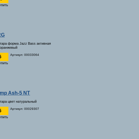
RG
итара форма Jazz Bass активная
 оранжевый
Артикул: 00033064
б
amp Ash-5 NT
итара цвет натуральный
Артикул: 00029307
б