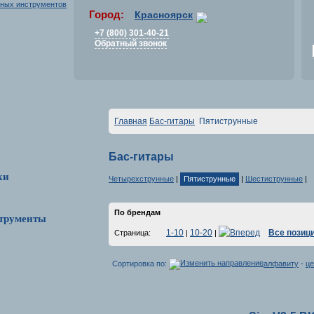
Город:
Красноярск
+7 (800) 301-40-21
Обратный звонок
Главная
Бас-гитары
Пятиструнные
Бас-гитары
ки
Четырехструнные
|
Пятиструнные
|
Шестиструнные
|
По брендам
трументы
1-10
10-20
Все позиц
Страница:
|
|
Сортировка по:
алфавиту
-
це