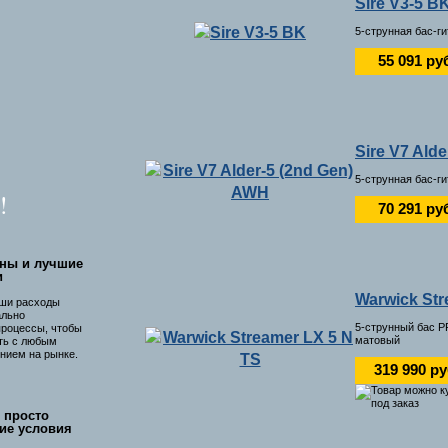
Sire V3-5 B
5-струнная бас-г
55 091 ру
Sire V7 Ald
5-струнная бас-г
!
70 291 ру
ны и лучшие
и
Warwick Str
ши расходы
ально
5-струнный бас 
процессы, чтобы
матовый
ть с любым
нием на рынке.
319 990 р
 просто
ие условия