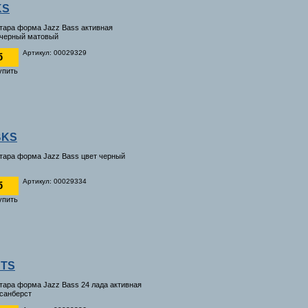
KS
итара форма Jazz Bass активная
 черный матовый
Артикул: 00029329
б
BKS
итара форма Jazz Bass цвет черный
Артикул: 00029334
б
 TS
итара форма Jazz Bass 24 лада активная
 санберст