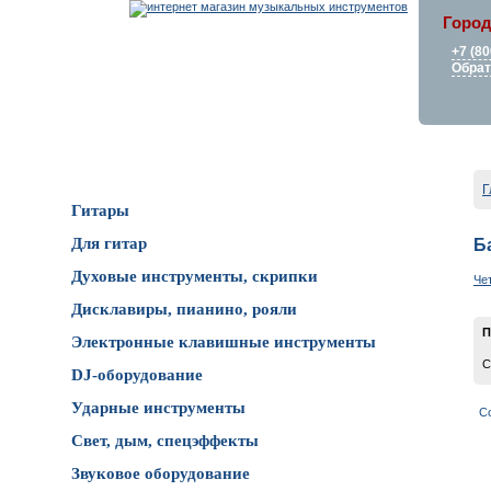
Город
+7 (80
Обрат
Каталог товаров
Г
Гитары
Для гитар
Б
Духовые инструменты, скрипки
Че
Дисклавиры, пианино, рояли
П
Электронные клавишные инструменты
С
DJ-оборудование
Ударные инструменты
С
Свет, дым, спецэффекты
Звуковое оборудование