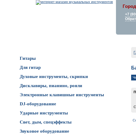
Город
+7 (80
Обрат
Каталог товаров
Г
Гитары
Для гитар
Б
Духовые инструменты, скрипки
Ч
Дисклавиры, пианино, рояли
П
Электронные клавишные инструменты
DJ-оборудование
С
Ударные инструменты
С
Свет, дым, спецэффекты
Звуковое оборудование