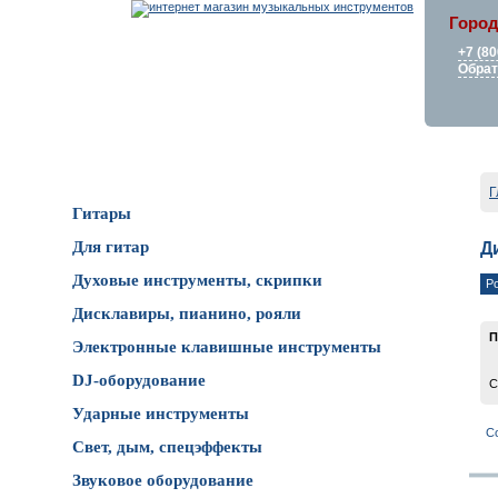
Город
+7 (80
Обрат
Каталог товаров
Г
Гитары
Для гитар
Д
Духовые инструменты, скрипки
Р
Дисклавиры, пианино, рояли
П
Электронные клавишные инструменты
DJ-оборудование
С
Ударные инструменты
С
Свет, дым, спецэффекты
Звуковое оборудование