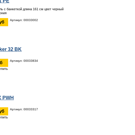
1 PE
ль с банкеткой длина 161 см цвет черный
ония
Артикул: 00033002
уб
ker 32 BK
Артикул: 00033834
уб
X PWH
Артикул: 00033317
уб