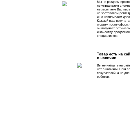
Мы не раздаем промо
не устраиваем сложны
не засыпаем Вас пис
не заставляем регист
и не навязываем допо
Каждый наш покупате
и сразу после оформл
он получает оптималь
и качеству предложен
специалистов.
Товар есть на сай
в наличии
Вы не найдете на сай
нет в наличии. Наш с
покупателей, а не дл
роботов.