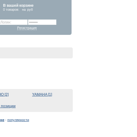
В вашей корзине
0
товаров:
на
руб
Регистрация
O [2]
YAMAHA [1]
 позиции
ене
-
популярности