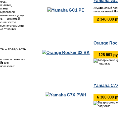
Yamaha GC
коды,
х акций,
Акустический роя
ьмами,
полированный Яп
рироваться
лнительных услуг.
2 340 000 р
ль — любимый,
ения заказа
ное по стоимости
ие от наших
Orange Roc
те = товар есть
125 991 р
те товары, которых
айт для
я поисковых
Yamaha C7
6 300 000 р