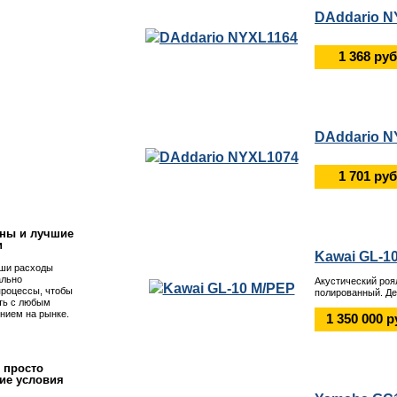
DAddario N
1 368 руб
DAddario N
!
1 701 руб
ны и лучшие
и
Kawai GL-1
ши расходы
ально
Акустический роя
процессы, чтобы
полированный. Де
ть с любым
нием на рынке.
1 350 000 р
 просто
ие условия