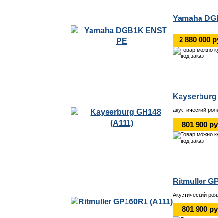
Yamaha DG
2 880 000 р
Kayserburg
акустический роя
801 900 р
Ritmuller G
Акустический роя
801 900 р