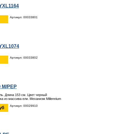
YXL1164
Артикул: 00033801
YXL1074
Артикул: 00033802
0 M/PEP
ль. Длина 153 см. Цвет черный
ка из массива ели. Механизм Millennium
Артикул: 00029910
уб